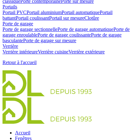
classique
Porte contemporaine
Porte sur mesure
Portails
Portail PVC
Portail aluminium
Portail automatique
Portail
battant
Portail coulissant
Portail sur mesure
Clotûre
Porte de garage
Porte de garage sectionnelle
Porte de garage automatique
Porte de
garage enroulable
Porte de garage coulissante
Porte de garage
basculante
Porte de garage sur mesure
Verrière
Verrière intérieure
Verrière cuisine
Verrière extérieure
Retour à l'accueil
Accueil
Fenêtres