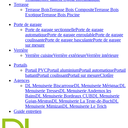
Terrasse
Terrasse Bois
Terrasse Bois Composite
Terrasse Bois
Exotique
Terrasse Bois Piscine
Porte de garage
Porte de garage sectionnelle
Porte de garage
automatique
Porte de garage enroulable
Porte de garage
coulissante
Porte de garage basculante
Porte de garage
sur mesure
Verrière
Verrière cuisine
Verrière extérieure
Verrière intérieure
Portails
Portail PVC
Portail aluminium
Portail automatique
Portail
battant
Portail coulissant
Portail sur mesure
Clotûre
Agences
DL Menuiserie Biscarrosse
DL Menuiserie Mérignac
DL
Menuiserie Tresses
DL Menuiserie Andernos les
Bains
DL Menuiserie Bordeaux CUB
DL Menuiserie
Gujan-Mestras
DL Menuiserie La Teste-de-Buch
DL
Menuiserie Mimizan
DL Menuiserie Le Teich
Guide entretien