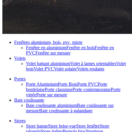
Fenêtres aluminium, bois, pvc, mixte
Fenêtre en aluminium
Fenêtre en bois
Fenêtre en
PVC
Fenêtre sur mesure
Volets
Volet battant aluminium
Volet à lames orientables
Volet
bois
Volet PVC
Volet solaire
Volets roulants
Portes
Porte Aluminium
Porte Bois
Porte PVC
Porte
bordelaise
Porte classique
Porte contemporaine
Porte
vitrée
Porte sur mesure
Baie coulissante
Baie coulissante aluminium
Baie coulissante sur
mesure
Baie coulissante à galandage
Stores
Store banne
Store brise-vue
Store fenêtre
Store
véranda
Store italien
Pergola bioclimatique