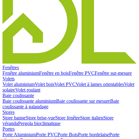
Fenêtres
Fenêtre aluminium
Fenêtre en bois
Fenêtre PVC
Fenêtre sur-mesure
Volets
Volet aluminium
Volet bois
Volet PVC
Volet à lames orientables
Volet
solaire
Volet roulant
Baie coulissante
Baie coulissante aluminium
Baie coulissante sur mesure
Baie
coulissante à galandage
Stores
Store banne
Store brise-vue
Store fenêtre
Store italien
Store
véranda
Pergola bioclimatique
Portes
Porte Aluminium
Porte PVC
Porte Bois
Porte bordelaise
Porte