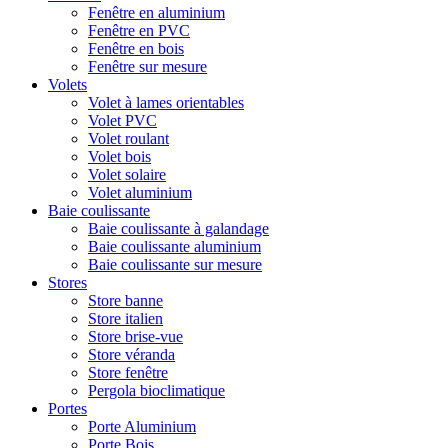
Fenêtre en aluminium
Fenêtre en PVC
Fenêtre en bois
Fenêtre sur mesure
Volets
Volet à lames orientables
Volet PVC
Volet roulant
Volet bois
Volet solaire
Volet aluminium
Baie coulissante
Baie coulissante à galandage
Baie coulissante aluminium
Baie coulissante sur mesure
Stores
Store banne
Store italien
Store brise-vue
Store véranda
Store fenêtre
Pergola bioclimatique
Portes
Porte Aluminium
Porte Bois