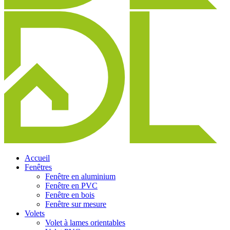
Accueil
Fenêtres
Fenêtre en aluminium
Fenêtre en PVC
Fenêtre en bois
Fenêtre sur mesure
Volets
Volet à lames orientables