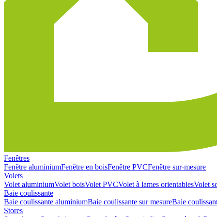
Fenêtres
Fenêtre aluminium
Fenêtre en bois
Fenêtre PVC
Fenêtre sur-mesure
Volets
Volet aluminium
Volet bois
Volet PVC
Volet à lames orientables
Volet so
Baie coulissante
Baie coulissante aluminium
Baie coulissante sur mesure
Baie coulissan
Stores