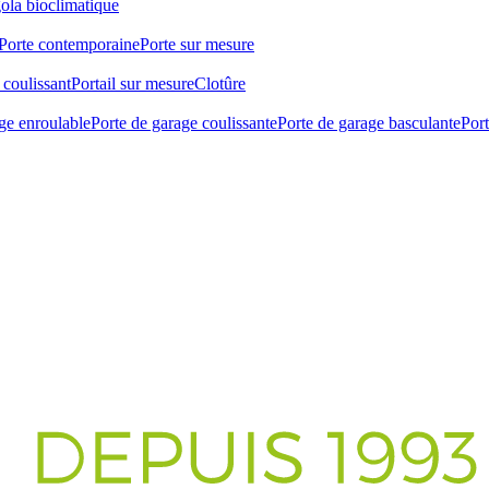
ola bioclimatique
Porte contemporaine
Porte sur mesure
 coulissant
Portail sur mesure
Clotûre
ge enroulable
Porte de garage coulissante
Porte de garage basculante
Por