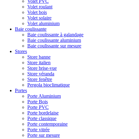
Volet PVC
Volet roulant
Volet bois
Volet solaire
Volet aluminium
Baie coulissante
Baie coulissante à galandage
Baie coulissante aluminium
Baie coulissante sur mesure
Stores
Store banne
Store italien
Store brise-vue
Store véranda
Store fenêtre
Pergola bioclimatique
Portes
Porte Aluminium
Porte Bois
Porte PVC
Porte bordelaise
Porte classique
Porte contemporaine
Porte vitrée
Porte sur mesure