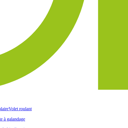
laire
Volet roulant
te à galandage