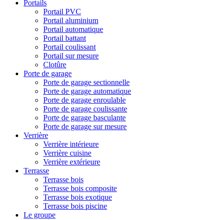
Portails
Portail PVC
Portail aluminium
Portail automatique
Portail battant
Portail coulissant
Portail sur mesure
Clotûre
Porte de garage
Porte de garage sectionnelle
Porte de garage automatique
Porte de garage enroulable
Porte de garage coulissante
Porte de garage basculante
Porte de garage sur mesure
Verrière
Verrière intérieure
Verrière cuisine
Verrière extérieure
Terrasse
Terrasse bois
Terrasse bois composite
Terrasse bois exotique
Terrasse bois piscine
Le groupe