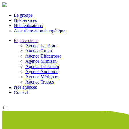
Le groupe
Nos services
Nos réalisations
Aide rénovation énergétique
Espace client
Agence La Teste
Agence Gujan
Agence Biscarrosse
Agence Mimizan
Agence Le Taillan
Agence Andernos
Agence Mérignac
Agence Tresses
Nos agences
Contact