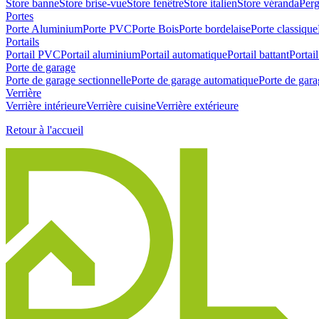
Store banne
Store brise-vue
Store fenêtre
Store italien
Store véranda
Perg
Portes
Porte Aluminium
Porte PVC
Porte Bois
Porte bordelaise
Porte classique
Portails
Portail PVC
Portail aluminium
Portail automatique
Portail battant
Portail
Porte de garage
Porte de garage sectionnelle
Porte de garage automatique
Porte de gara
Verrière
Verrière intérieure
Verrière cuisine
Verrière extérieure
Retour à l'accueil