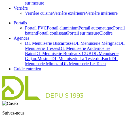
sur mesure
Verrière
Verrière cuisine
Verrière extérieure
Verrière intérieure
Portails
Portail PVC
Portail aluminium
Portail automatique
Portail
battant
Portail coulissant
Portail sur mesure
Clotûre
Agences
DL Menuiserie Biscarrosse
DL Menuiserie Mérignac
DL
Menuiserie Tresses
DL Menuiserie Andernos les
Bains
DL Menuiserie Bordeaux CUB
DL Menuiserie
Gujan-Mestras
DL Menuiserie La Teste-de-Buch
DL
Menuiserie Mimizan
DL Menuiserie Le Teich
Guide entretien
Suivez-nous