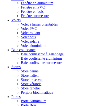
Fenêtre en aluminium
Fenêtre en PVC
Fenêtre en bois
Fenêtre sur mesure
Volets
Volet à lames orientables
Volet PVC
Volet roulant
Volet bois
Volet solaire
Volet aluminium
Baie coulissante
Baie coulissante à galandage
Baie coulissante aluminium
Baie coulissante sur mesure
Stores
Store banne
Store italien
Store brise-vue
Store véranda
Store fenêtre
Pergola bioclimatique
Portes
Porte Aluminium
Porte Bois