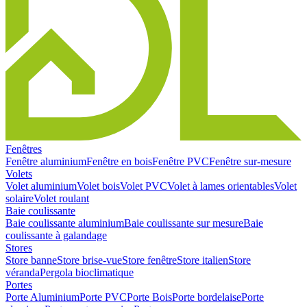
Fenêtres
Fenêtre aluminium
Fenêtre en bois
Fenêtre PVC
Fenêtre sur-mesure
Volets
Volet aluminium
Volet bois
Volet PVC
Volet à lames orientables
Volet
solaire
Volet roulant
Baie coulissante
Baie coulissante aluminium
Baie coulissante sur mesure
Baie
coulissante à galandage
Stores
Store banne
Store brise-vue
Store fenêtre
Store italien
Store
véranda
Pergola bioclimatique
Portes
Porte Aluminium
Porte PVC
Porte Bois
Porte bordelaise
Porte