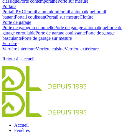
classique
Porte contemporaine
Porte sur mesure
Portails
Portail PVC
Portail aluminium
Portail automatique
Portail
battant
Portail coulissant
Portail sur mesure
Clotûre
Porte de garage
Porte de garage sectionnelle
Porte de garage automatique
Porte de
garage enroulable
Porte de garage coulissante
Porte de garage
basculante
Porte de garage sur mesure
Verrière
Verrière intérieure
Verrière cuisine
Verrière extérieure
Retour à l'accueil
Accueil
Fenêtres