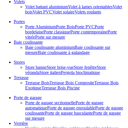
Volets
Volet battant aluminium
Volet à lames orientables
Volet
bois
Volet PVC
Volet solaire
Volets roulants
Portes
Porte Aluminium
Porte Bois
Porte PVC
Porte
bordelaise
Porte classique
Porte contemporaine
Porte
vitrée
Porte sur mesure
Baie coulissante
Baie coulissante aluminium
Baie coulissante sur
mesure
Baie coulissante à galandage
Stores
Store banne
Store brise-vue
Store fenêtre
Store
véranda
Store italien
Pergola bioclimatique
Terrasse
Terrasse Bois
Terrasse Bois Composite
Terrasse Bois
Exotique
Terrasse Bois Piscine
Porte de garage
Porte de garage sectionnelle
Porte de garage
automatique
Porte de garage enroulable
Porte de garage
coulissante
Porte de garage basculante
Porte de garage
sur mesure
Verrière