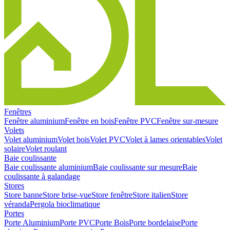
Fenêtres
Fenêtre aluminium
Fenêtre en bois
Fenêtre PVC
Fenêtre sur-mesure
Volets
Volet aluminium
Volet bois
Volet PVC
Volet à lames orientables
Volet
solaire
Volet roulant
Baie coulissante
Baie coulissante aluminium
Baie coulissante sur mesure
Baie
coulissante à galandage
Stores
Store banne
Store brise-vue
Store fenêtre
Store italien
Store
véranda
Pergola bioclimatique
Portes
Porte Aluminium
Porte PVC
Porte Bois
Porte bordelaise
Porte