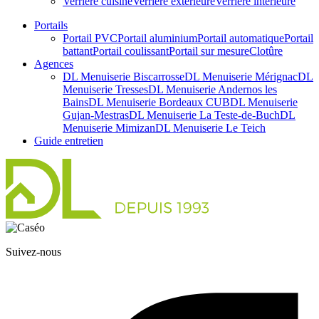
Verrière cuisine
Verrière extérieure
Verrière intérieure
Portails
Portail PVC
Portail aluminium
Portail automatique
Portail
battant
Portail coulissant
Portail sur mesure
Clotûre
Agences
DL Menuiserie Biscarrosse
DL Menuiserie Mérignac
DL
Menuiserie Tresses
DL Menuiserie Andernos les
Bains
DL Menuiserie Bordeaux CUB
DL Menuiserie
Gujan-Mestras
DL Menuiserie La Teste-de-Buch
DL
Menuiserie Mimizan
DL Menuiserie Le Teich
Guide entretien
Suivez-nous