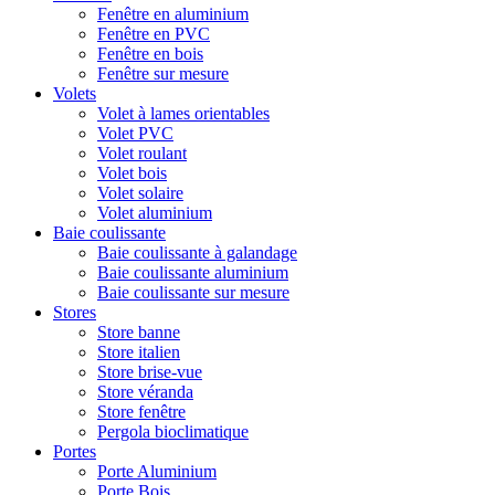
Fenêtre en aluminium
Fenêtre en PVC
Fenêtre en bois
Fenêtre sur mesure
Volets
Volet à lames orientables
Volet PVC
Volet roulant
Volet bois
Volet solaire
Volet aluminium
Baie coulissante
Baie coulissante à galandage
Baie coulissante aluminium
Baie coulissante sur mesure
Stores
Store banne
Store italien
Store brise-vue
Store véranda
Store fenêtre
Pergola bioclimatique
Portes
Porte Aluminium
Porte Bois