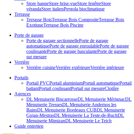
Store banne
Store brise-vue
Store fenêtre
Store
véranda
Store italien
Pergola bioclimatique
Terrasse
Terrasse Bois
Terrasse Bois Composite
Terrasse Bois
Exotique
Terrasse Bois Piscine
Porte de garage
Porte de garage sectionnelle
Porte de garage
automatique
Porte de garage enroulable
Porte de garage
coulissante
Porte de garage basculante
Porte de garage
sur mesure
Verrière
Verrière cuisine
Verrière extérieure
Verrière intérieure
Portails
Portail PVC
Portail aluminium
Portail automatique
Portail
battant
Portail coulissant
Portail sur mesure
Clotûre
Agences
DL Menuiserie Biscarrosse
DL Menuiserie Mérignac
DL
Menuiserie Tresses
DL Menuiserie Andernos les
Bains
DL Menuiserie Bordeaux CUB
DL Menuiserie
Gujan-Mestras
DL Menuiserie La Teste-de-Buch
DL
Menuiserie Mimizan
DL Menuiserie Le Teich
Guide entretien