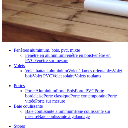
Fenêtres aluminium, bois, pvc, mixte
Fenêtre en aluminium
Fenêtre en bois
Fenêtre en
PVC
Fenêtre sur mesure
Volets
Volet battant aluminium
Volet à lames orientables
Volet
bois
Volet PVC
Volet solaire
Volets roulants
Portes
Porte Aluminium
Porte Bois
Porte PVC
Porte
bordelaise
Porte classique
Porte contemporaine
Porte
vitrée
Porte sur mesure
Baie coulissante
Baie coulissante aluminium
Baie coulissante sur
mesure
Baie coulissante à galandage
Stores