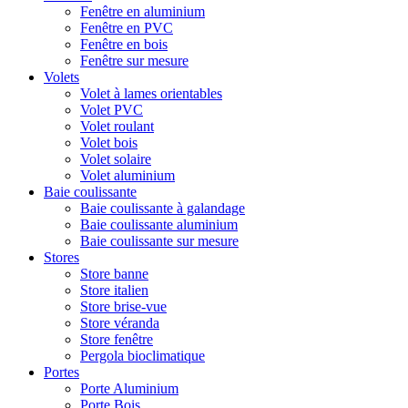
Fenêtre en aluminium
Fenêtre en PVC
Fenêtre en bois
Fenêtre sur mesure
Volets
Volet à lames orientables
Volet PVC
Volet roulant
Volet bois
Volet solaire
Volet aluminium
Baie coulissante
Baie coulissante à galandage
Baie coulissante aluminium
Baie coulissante sur mesure
Stores
Store banne
Store italien
Store brise-vue
Store véranda
Store fenêtre
Pergola bioclimatique
Portes
Porte Aluminium
Porte Bois