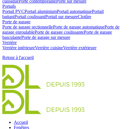
classique
Porte contemporaine
Porte sur mesure
Portails
Portail PVC
Portail aluminium
Portail automatique
Portail
battant
Portail coulissant
Portail sur mesure
Clotûre
Porte de garage
Porte de garage sectionnelle
Porte de garage automatique
Porte de
garage enroulable
Porte de garage coulissante
Porte de garage
basculante
Porte de garage sur mesure
Verrière
Verrière intérieure
Verrière cuisine
Verrière extérieure
Retour à l'accueil
Accueil
Fenêtres