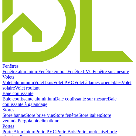
Fenêtres
Fenêtre aluminium
Fenêtre en bois
Fenêtre PVC
Fenêtre sur-mesure
Volets
Volet aluminium
Volet bois
Volet PVC
Volet à lames orientables
Volet
solaire
Volet roulant
Baie coulissante
Baie coulissante aluminium
Baie coulissante sur mesure
Baie
coulissante à galandage
Stores
Store banne
Store brise-vue
Store fenêtre
Store italien
Store
véranda
Pergola bioclimatique
Portes
Porte Aluminium
Porte PVC
Porte Bois
Porte bordelaise
Porte